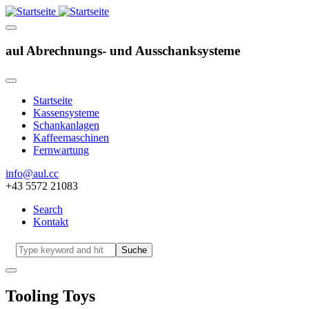
aul Abrechnungs- und Ausschanksysteme
Startseite
Kassensysteme
Hauptnavigation
Schankanlagen
Kaffeemaschinen
Fernwartung
info@aul.cc
+43 5572 21083
Search
Kontakt
Navigation
other
Suche
Tooling Toys