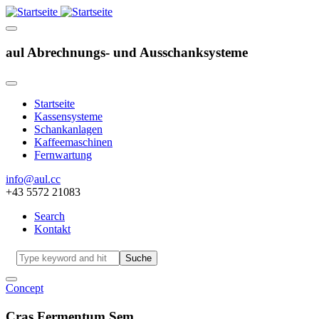
aul Abrechnungs- und Ausschanksysteme
Startseite
Kassensysteme
Hauptnavigation
Schankanlagen
Kaffeemaschinen
Fernwartung
info@aul.cc
+43 5572 21083
Search
Kontakt
Navigation
other
Suche
Concept
Cras Fermentum Sem