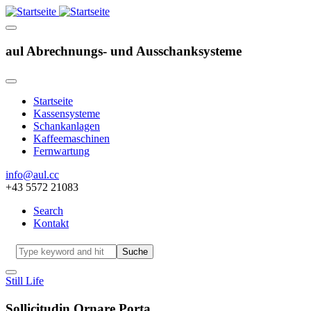
aul Abrechnungs- und Ausschanksysteme
Startseite
Kassensysteme
Hauptnavigation
Schankanlagen
Kaffeemaschinen
Fernwartung
info@aul.cc
+43 5572 21083
Search
Kontakt
Navigation
other
Suche
Still Life
Sollicitudin Ornare Porta