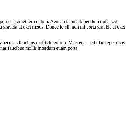
r purus sit amet fermentum. Aenean lacinia bibendum nulla sed
a gravida at eget metus. Donec id elit non mi porta gravida at eget
t. Maecenas faucibus mollis interdum. Maecenas sed diam eget risus
enas faucibus mollis interdum etiam porta.