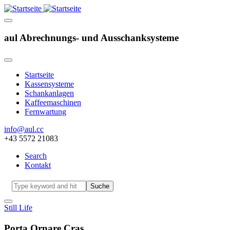
aul Abrechnungs- und Ausschanksysteme
Startseite
Kassensysteme
Hauptnavigation
Schankanlagen
Kaffeemaschinen
Fernwartung
info@aul.cc
+43 5572 21083
Search
Kontakt
Navigation
other
Suche
Still Life
Porta Ornare Cras