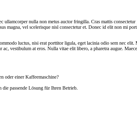
c ullamcorper nulla non metus auctor fringilla. Cras mattis consectetu
us magna, vel scelerisque nisl consectetur et. Donec id elit non mi port
mmodo luctus, nisi erat porttitor ligula, eget lacinia odio sem nec eli
r ac, vestibulum at eros. Nulla vitae elit libero, a pharetra augue. Maec
gen oder einer Kaffeemaschine?
n die passende Lösung für Ihren Betrieb.